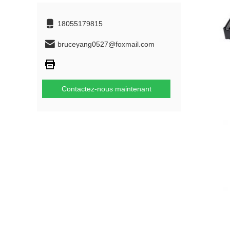
18055179815
bruceyang0527@foxmail.com
Contactez-nous maintenant