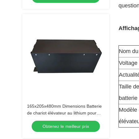
question
Afficha
Nom du 
Voltage
Actualit
Taille d
batterie
165x205x480mm Dimensions Batterie
Modèle 
de chariot élévateur au lithium pour
applications lourdes
élévate
Obtenez le meilleur prix