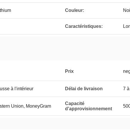
ithium
Couleur:
Noi
Caractéristiques:
Lon
Prix
neg
sse à l'intérieur
Délai de livraison
7 à
Capacité
Western Union, MoneyGram
500
d'approvisionnement