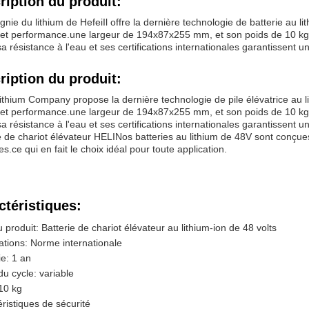
ription du produit:
nie du lithium de Hefei
Il offre la dernière technologie de batterie au li
 et performance.une largeur de 194x87x255 mm, et son poids de 10 kg p
sa résistance à l'eau et ses certifications internationales garantissent un
ription du produit:
ithium Company propose la dernière technologie de pile élévatrice au lit
 et performance.une largeur de 194x87x255 mm, et son poids de 10 kg p
sa résistance à l'eau et ses certifications internationales garantissent u
e de chariot élévateur HELINos batteries au lithium de 48V sont conçue
es.ce qui en fait le choix idéal pour toute application.
ctéristiques:
produit: Batterie de chariot élévateur au lithium-ion de 48 volts
cations: Norme internationale
e: 1 an
u cycle: variable
10 kg
ristiques de sécurité