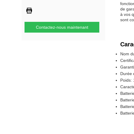
fonctio
de gara
à vos q
sont co
Contactez-nous maintenant
Cara
Nom du 
Certifi
Garanti
Durée d
Poids: 
Caracté
Batteri
Batteri
Batteri
Batteri