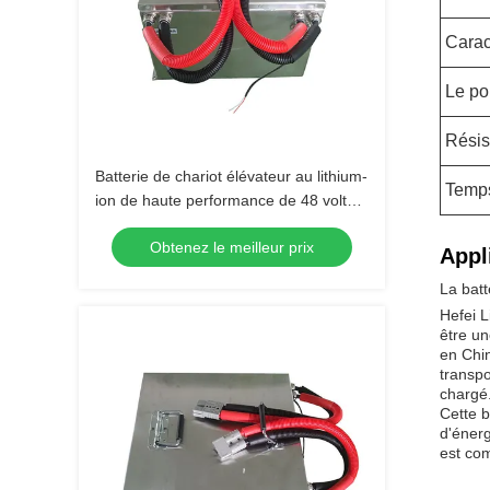
Carac
Le po
Résis
Batterie de chariot élévateur au lithium-
Temps
ion de haute performance de 48 volts
pour applications industrielles
Obtenez le meilleur prix
Appl
La batt
Hefei L
être un
en Chin
transpo
chargé.
Cette b
d'énerg
est com