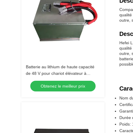
Desc
Compag
qualité
outre, 
Desc
Hefei L
qualité
outre, 
batteri
possibl
Batterie au lithium de haute capacité
de 48 V pour chariot élévateur à
fourche avec un temps de recharge
Obtenez le meilleur prix
court
Cara
Nom du 
Certifi
Garanti
Durée d
Poids: 
Caracté