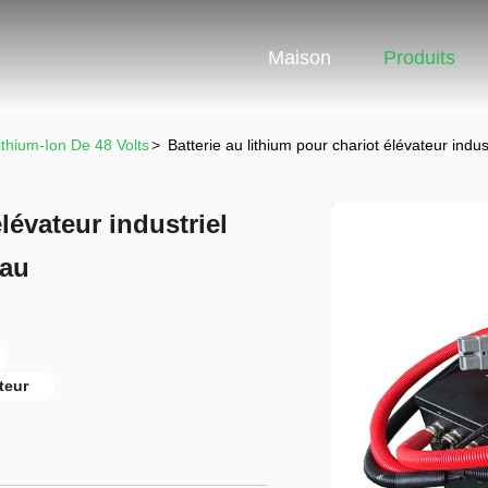
Maison
Produits
ithium-Ion De 48 Volts
>
Batterie au lithium pour chariot élévateur ind
lévateur industriel
eau
teur