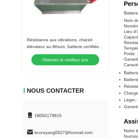
Pers
Batteri
Nom de 
Numéro
Lieu d'
Capaci
Résistance aux vibrations, chariot
Résista
élévateur au lithium, batterie certifiée
Tempér
selon la norme internationale
Poids: 
Garanti
Obtenez le meilleur prix
Caracté
Batteri
Batteri
Résista
NOUS CONTACTER
Charge
Léger,
Garant
18055179815
Assi
Notre é
bruceyang0527@foxmail.com
fournis