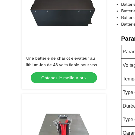
Batteri
Batteri
Batteri
Batteri
Para
Para
Une batterie de chariot élévateur au
lithium-ion de 48 volts fiable pour vos
Volta
besoins industriels
Obtenez le meilleur prix
Tempé
Type 
Durée
Type 
Garan