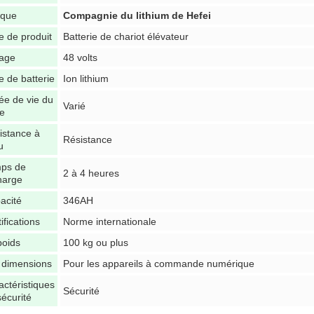
que
Compagnie du lithium de Hefei
e de produit
Batterie de chariot élévateur
tage
48 volts
e de batterie
Ion lithium
ée de vie du
Varié
le
istance à
Résistance
u
ps de
2 à 4 heures
harge
acité
346AH
ifications
Norme internationale
poids
100 kg ou plus
 dimensions
Pour les appareils à commande numérique
actéristiques
Sécurité
sécurité