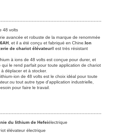
e 48 volts
erie avancée et robuste de la marque de renommée
46AH
, et il a été conçu et fabriqué en Chine.
Ion
terie de chariot élévateur
Il est très résistant
ithium à ions de 48 volts est conçue pour durer, et
 qui le rend parfait pour toute application de chariot
e à déplacer et à stocker.
ithium-ion de 48 volts est le choix idéal pour toute
eur.ou tout autre type d'application industrielle,
soin pour faire le travail.
ie du lithium de Hefei
électrique
riot élévateur électrique