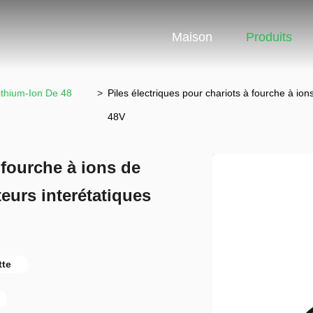
Maison
Produits
ithium-Ion De 48
>
Piles électriques pour chariots à fourche à ions
48V
 fourche à ions de
teurs interétatiques
tte