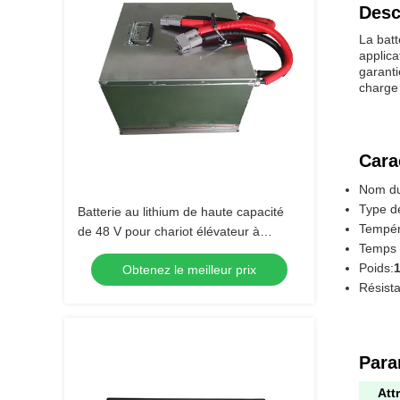
Desc
La batt
applica
garanti
charge 
Cara
Nom du
Type de
Batterie au lithium de haute capacité
Tempér
de 48 V pour chariot élévateur à
Temps 
fourche avec un temps de recharge
Poids:
Obtenez le meilleur prix
court
Résista
Para
Att