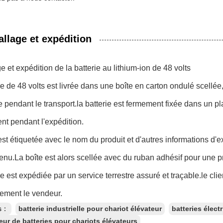
llage et expédition
 et expédition de la batterie au lithium-ion de 48 volts
ie de 48 volts est livrée dans une boîte en carton ondulé scellée
endant le transport.la batterie est fermement fixée dans un p
t pendant l'expédition.
est étiquetée avec le nom du produit et d'autres informations d'exp
tenu.La boîte est alors scellée avec du ruban adhésif pour une p
ie est expédiée par un service terrestre assuré et traçable.le clien
ement le vendeur.
es：
batterie industrielle pour chariot élévateur
batteries élec
teur de batteries pour chariots élévateurs