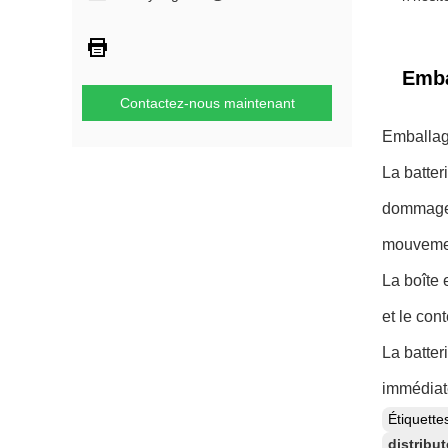
Emba
Contactez-nous maintenant
Emballage
La batter
dommage p
mouvemen
La boîte 
et le con
La batter
immédiat
Étiquett
distribu