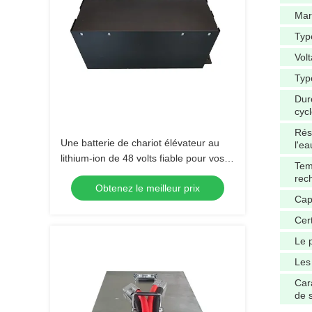
Mar
Typ
Vol
Typ
Dur
cyc
Rés
Une batterie de chariot élévateur au
l'ea
lithium-ion de 48 volts fiable pour vos
Tem
besoins industriels
rec
Obtenez le meilleur prix
Cap
Cert
Le 
Les
Car
de 