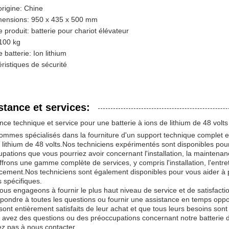
origine: Chine
mensions: 950 x 435 x 500 mm
 produit: batterie pour chariot élévateur
 100 kg
 batterie: Ion lithium
ristiques de sécurité
stance et services:
nce technique et service pour une batterie à ions de lithium de 48 volts
mmes spécialisés dans la fourniture d'un support technique complet et 
 lithium de 48 volts.Nos techniciens expérimentés sont disponibles pou
pations que vous pourriez avoir concernant l'installation, la maintena
frons une gamme complète de services, y compris l'installation, l'entret
ement.Nos techniciens sont également disponibles pour vous aider à p
 spécifiques.
us engageons à fournir le plus haut niveau de service et de satisfactio
épondre à toutes les questions ou fournir une assistance en temps op
 sont entièrement satisfaits de leur achat et que tous leurs besoins sont s
 avez des questions ou des préoccupations concernant notre batterie de 
ez pas à nous contacter.