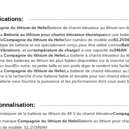
ications:
nie du lithium de Hefei
Batterie de chariot élévateur au lithium-ion d
ça.
Batterie au lithium pour chariot élévateur électrique
est une batt
le
Compagnie du lithium de Hefei
Son numéro de modèle est
51.2V3
m
type de batterie et est spécialement conçu pour être utilisé comme
Bat
 vibrations
, et son
température de charge
Il a une capacité de
346AH
.
ça.
Compagnie du lithium de Hefei
La batterie à chariot élévateur au l
'une des batteries au lithium les plus fiables disponibles sur le marché.ce
ur lourdEn outre, sa petite taille et son poids léger le rendent très facil
ça.
Compagnie du lithium de Hefei
La batterie de chariot élévateur au l
e à la recherche d'une batterie fiable et durable pour son chariot élévat
atterie vous fournira la puissance et les performances dont vous avez be
onnalisation:
ristiques de la batterie au lithium de 48 V du chariot élévateur
Compagn
 marque:
Compagnie du lithium de Hefei
Batterie au lithium pour cha
 de modèle: 51.2V346AH