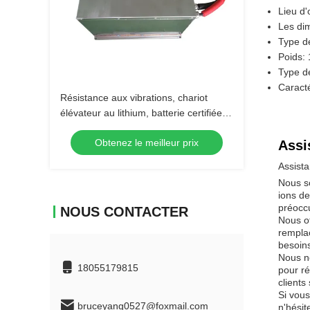
Lieu d'
Les di
Type de
Poids:
Type de
Caracté
Résistance aux vibrations, chariot
élévateur au lithium, batterie certifiée
selon la norme internationale
Obtenez le meilleur prix
Assi
Assista
Nous so
ions de
préoccu
NOUS CONTACTER
Nous of
remplac
besoins
Nous no
18055179815
pour r
clients
Si vous
bruceyang0527@foxmail.com
n'hésit