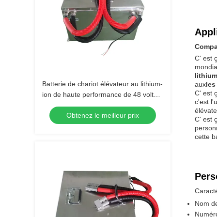
Appl
Compag
C' est 
mondia
lithiu
Batterie de chariot élévateur au lithium-
aux
les
C' est 
ion de haute performance de 48 volts
c'est l
pour applications industrielles
élévate
Obtenez le meilleur prix
C' est 
personn
cette b
Pers
Caracté
Nom de
Numéro