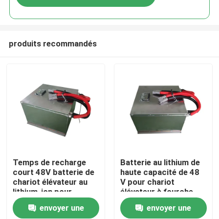
produits recommandés
Maison
Temps de recharge
Batterie au lithium de
court 48V batterie de
haute capacité de 48
chariot élévateur au
V pour chariot
Produits
lithium-ion pour
élévateur à fourche
différentes
avec un temps de
envoyer une
envoyer une
applications et 12 kg
recharge court
Au sujet de nous