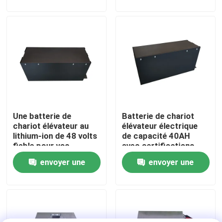
de poids léger
demande
demande
Visite d'usine
Contrôle de qualité
Demandez une citation
Une batterie de
Batterie de chariot
batterie au lithium de chariot élévateur
chariot élévateur au
élévateur électrique
lithium-ion de 48 volts
de capacité 40AH
fiable pour vos
avec certifications
Lithium électrique Ion Battery de chariot élévateur
besoins industriels
internationales
envoyer une
envoyer une
demande
demande
Batterie de chariot élévateur au lithium-ion de 48 volts
Batterie de camion de palette