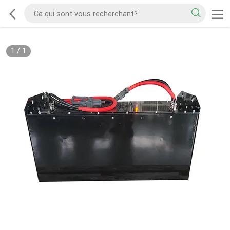
1
/
1