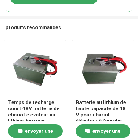
produits recommandés
Maison
Temps de recharge
Batterie au lithium de
court 48V batterie de
haute capacité de 48
chariot élévateur au
V pour chariot
Produits
lithium-ion pour
élévateur à fourche
différentes
avec un temps de
envoyer une
envoyer une
applications et 12 kg
recharge court
Au sujet de nous