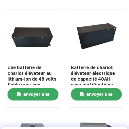
de poids léger
demande
demande
Visite d'usine
Contrôle de qualité
Demandez une citation
Une batterie de
Batterie de chariot
batterie au lithium de chariot élévateur
chariot élévateur au
élévateur électrique
lithium-ion de 48 volts
de capacité 40AH
fiable pour vos
avec certifications
Lithium électrique Ion Battery de chariot élévateur
besoins industriels
internationales
envoyer une
envoyer une
demande
demande
Batterie de chariot élévateur au lithium-ion de 48 volts
Batterie de camion de palette