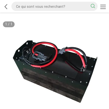
1
/
1