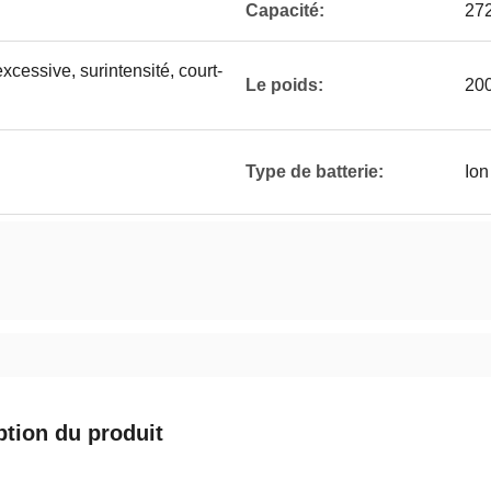
Capacité:
27
cessive, surintensité, court-
Le poids:
200
Type de batterie:
Ion
ption du produit