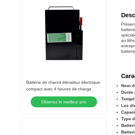
Desc
Présent
batteri
spécial
au lit
entrepr
batteri
Cara
Batterie de chariot élévateur électrique
Nom du
compact avec 4 heures de charge
Durée 
185*84.5*250mm
Tempér
Obtenez le meilleur prix
Les di
Capaci
Type d
Batter
Batter