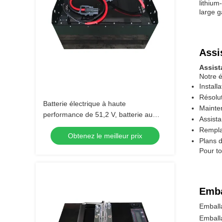
lithiu
large g
Assi
Assist
Notre é
Install
Résolut
Batterie électrique à haute
Mainte
performance de 51,2 V, batterie au
Assista
lithium, batterie LiFePO4
Rempla
Obtenez le meilleur prix
Plans 
Pour to
Emba
Emballa
Emballa