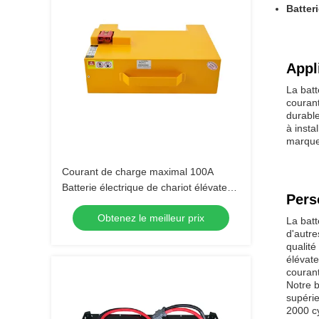
Batter
Appl
La batt
couran
durabl
à insta
marque 
Courant de charge maximal 100A
Batterie électrique de chariot élévateur
Pers
48V Voltage pour des performances
Obtenez le meilleur prix
optimales
La batt
d'autre
qualité
élévate
couran
Notre b
supérie
2000 cy