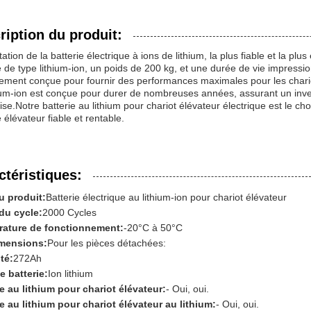
ription du produit:
ation de la batterie électrique à ions de lithium, la plus fiable et la p
e de type lithium-ion, un poids de 200 kg, et une durée de vie impressi
ement conçue pour fournir des performances maximales pour les chariot
hium-ion est conçue pour durer de nombreuses années, assurant un inve
ise.Notre batterie au lithium pour chariot élévateur électrique est le ch
e élévateur fiable et rentable.
ctéristiques:
 produit:
Batterie électrique au lithium-ion pour chariot élévateur
du cycle:
2000 Cycles
ature de fonctionnement:
-20°C à 50°C
mensions:
Pour les pièces détachées:
té:
272Ah
e batterie:
Ion lithium
ie au lithium pour chariot élévateur:
- Oui, oui.
ie au lithium pour chariot élévateur au lithium:
- Oui, oui.