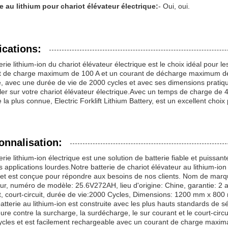
ie au lithium pour chariot élévateur électrique:
- Oui, oui.
ications:
erie lithium-ion du chariot élévateur électrique est le choix idéal pour le
t de charge maximum de 100 A et un courant de décharge maximum de 
e, avec une durée de vie de 2000 cycles et avec ses dimensions prati
ller sur votre chariot élévateur électrique.Avec un temps de charge de 4 
la plus connue, Electric Forklift Lithium Battery, est un excellent choix 
onnalisation:
erie lithium-ion électrique est une solution de batterie fiable et puiss
s applications lourdes.Notre batterie de chariot élévateur au lithium-io
 et est conçue pour répondre aux besoins de nos clients. Nom de marque
ur, numéro de modèle: 25.6V272AH, lieu d'origine: Chine, garantie: 2 a
t, court-circuit, durée de vie:2000 Cycles, Dimensions: 1200 mm x 80
atterie au lithium-ion est construite avec les plus hauts standards de s
ure contre la surcharge, la surdécharge, le sur courant et le court-circ
cles et est facilement rechargeable avec un courant de charge maxima