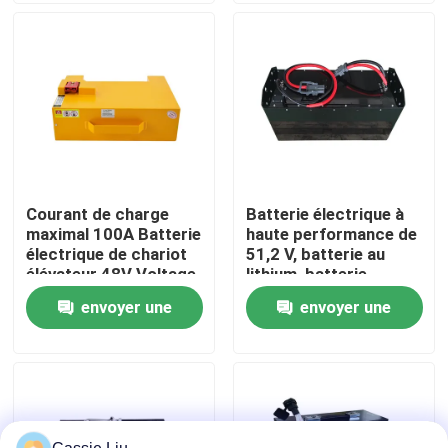
Visite d'usine
Contrôle de qualité
Demandez une citation
Courant de charge
Batterie électrique à
maximal 100A Batterie
haute performance de
batterie au lithium de chariot élévateur
électrique de chariot
51,2 V, batterie au
élévateur 48V Voltage
lithium, batterie
pour des
LiFePO4
envoyer une
envoyer une
Lithium électrique Ion Battery de chariot élévateur
performances
optimales
demande
demande
Batterie de chariot élévateur au lithium-ion de 48 volts
Batterie de camion de palette