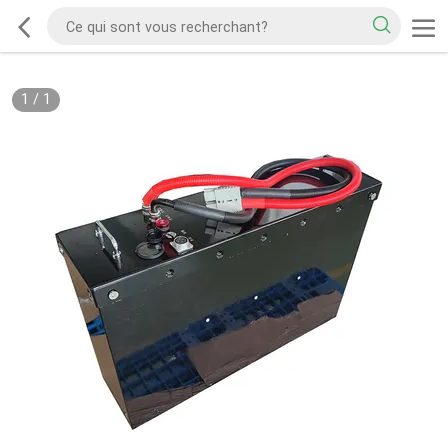
1
/
1