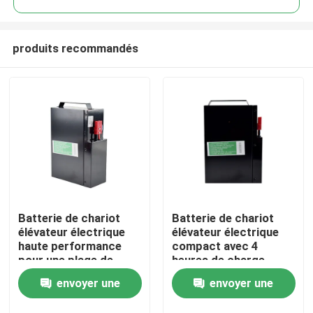
produits recommandés
Batterie de chariot
Batterie de chariot
Maison
élévateur électrique
élévateur électrique
haute performance
compact avec 4
pour une plage de
heures de charge
Produits
température de -20 °C
185*84.5*250mm
envoyer une
envoyer une
à 50 °C
Au sujet de nous
demande
demande