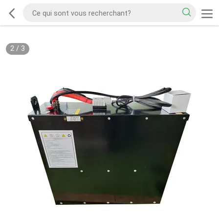
2
/
3