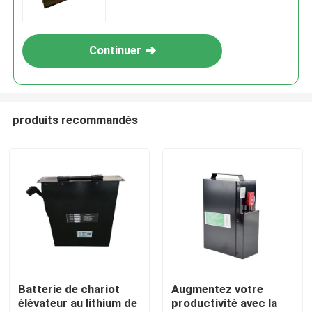
Continuer
produits recommandés
Maison
Produits
Batterie de chariot
Augmentez votre
élévateur au lithium de
productivité avec la
Au sujet de nous