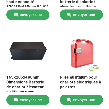
haute capacité
batterie du chariot
320*85*469mm 54,6V
élévateur au lithium
Longue durée de vie
Visite d'usine
envoyer une
envoyer une
demande
demande
Contrôle de qualité
Demandez une citation
batterie au lithium de chariot élévateur
Lithium électrique Ion Battery de chariot élévateur
165x205x480mm
Piles au lithium pour
Dimensions Batterie
chariots électriques à
de chariot élévateur
palettes
Batterie de chariot élévateur au lithium-ion de 48 volts
au lithium pour
applications lourdes
envoyer une
envoyer une
Batterie de camion de palette