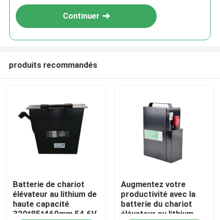
Continuer
produits recommandés
Maison
Batterie de chariot
Augmentez votre
Produits
élévateur au lithium de
productivité avec la
haute capacité
batterie du chariot
320*85*469mm 54,6V
élévateur au lithium
Au sujet de nous