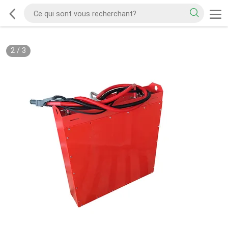
2
/
3