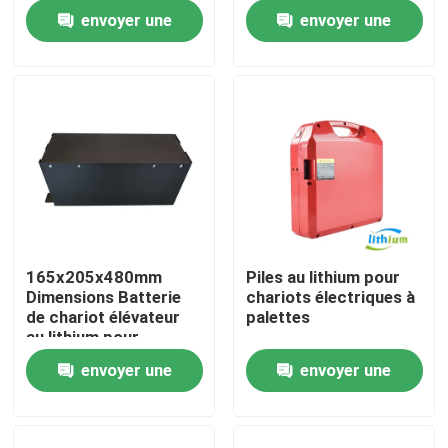
Longue durée de vie
envoyer une
envoyer une
Visite d'usine
demande
demande
Contrôle de qualité
Demandez une citation
batterie au lithium de chariot élévateur
165x205x480mm
Piles au lithium pour
Dimensions Batterie
chariots électriques à
Lithium électrique Ion Battery de chariot élévateur
de chariot élévateur
palettes
au lithium pour
applications lourdes
envoyer une
envoyer une
Batterie de chariot élévateur au lithium-ion de 48 volts
demande
demande
Batterie de camion de palette