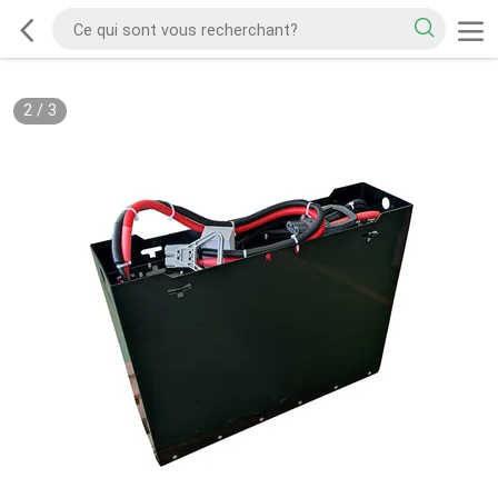
2
/
3