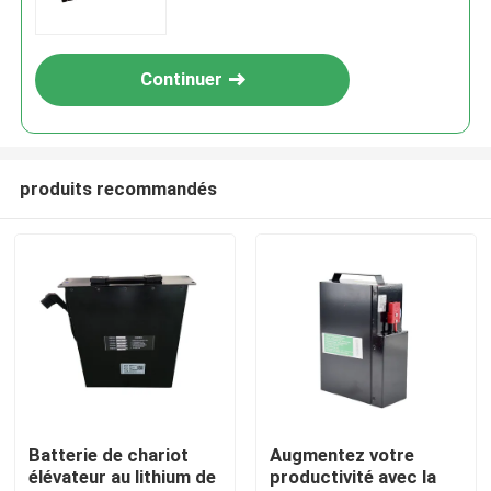
Continuer
produits recommandés
Maison
Produits
Batterie de chariot
Augmentez votre
élévateur au lithium de
productivité avec la
Au sujet de nous