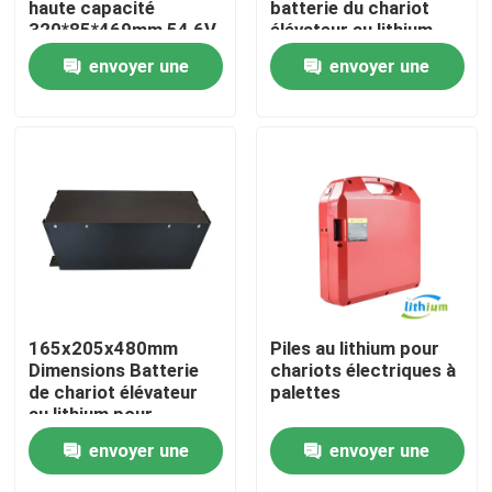
haute capacité
batterie du chariot
320*85*469mm 54,6V
élévateur au lithium
Longue durée de vie
Visite d'usine
envoyer une
envoyer une
demande
demande
Contrôle de qualité
Demandez une citation
batterie au lithium de chariot élévateur
Lithium électrique Ion Battery de chariot élévateur
165x205x480mm
Piles au lithium pour
Dimensions Batterie
chariots électriques à
de chariot élévateur
palettes
Batterie de chariot élévateur au lithium-ion de 48 volts
au lithium pour
applications lourdes
envoyer une
envoyer une
Batterie de camion de palette