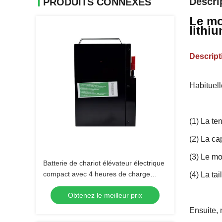
Descri
PRODUITS CONNEXES
Le mo
lithi
Descript
Habituell
(1) La ten
(2) La ca
(3) Le mo
Batterie de chariot élévateur électrique
compact avec 4 heures de charge
(4) La tai
185*84.5*250mm
Obtenez le meilleur prix
Ensuite, 