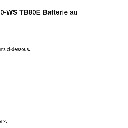
20-WS TB80E Batterie au
nts ci-dessous.
rix.