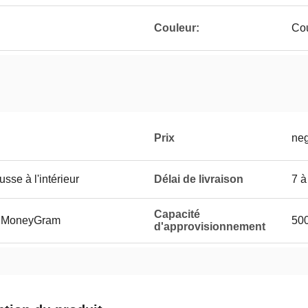
Couleur:
Cou
Prix
neg
sse à l'intérieur
Délai de livraison
7 à
Capacité
et MoneyGram
500
d'approvisionnement