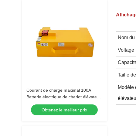
Affichag
Nom du 
Voltage
Capacité
Taille de
Modèle d
Courant de charge maximal 100A
Batterie électrique de chariot élévateur
élévateu
48V Voltage pour des performances
Obtenez le meilleur prix
optimales