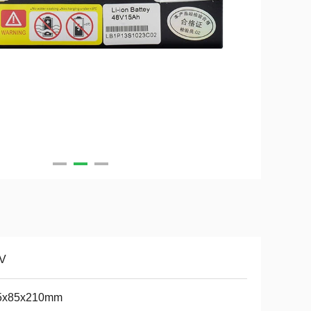
 V
5x85x210mm