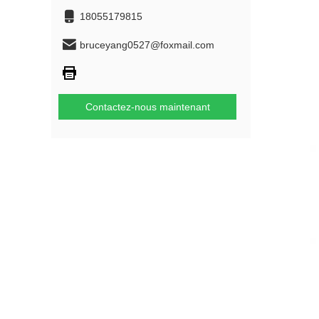
18055179815
bruceyang0527@foxmail.com
Contactez-nous maintenant