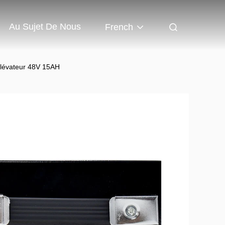
Au Sujet De Nous
French
élévateur 48V 15AH