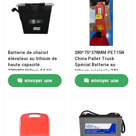
Batterie de chariot
280*75*378MM PET15N
élévateur au lithium de
China Pallet Truck
haute capacité
Spécial Batterie au
320*85*469mm 54,6V
lithium originale 24V
Longue durée de vie
36AH
envoyer une
envoyer une
demande
demande