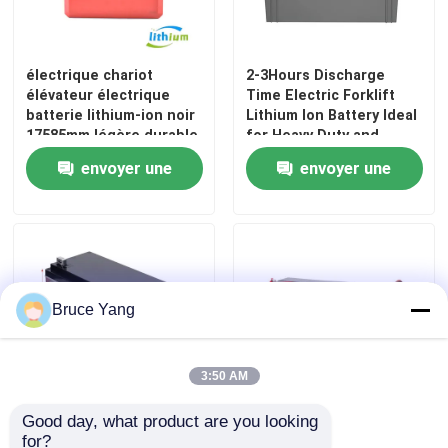
électrique chariot
2-3Hours Discharge
élévateur électrique
Time Electric Forklift
batterie lithium-ion noir
Lithium Ion Battery Ideal
17585mm légère durable
for Heavy Duty and
alimentation électrique
Forklifts
envoyer une
envoyer une
durable pour les
véhicules industriels
demande
demande
Bruce Yang
3:50 AM
Good day, what product are you looking 
48V Lithium Ion Forklift
Batterie électrique de
for?
Battery 175*85*210mm
15 Ah de grande